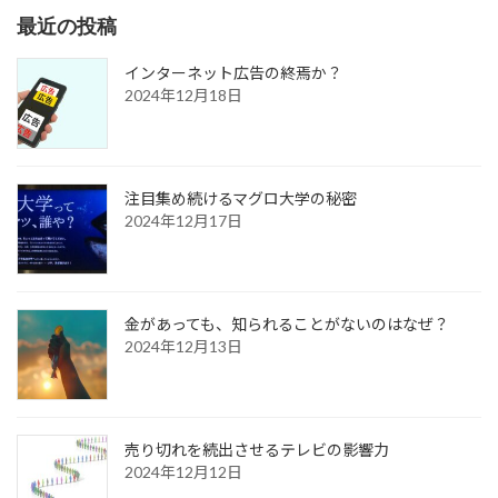
ペ
ペ
ペ
ペ
ペ
最近の投稿
ー
ー
ー
ー
ー
の
ジ
ジ
ジ
ジ
ジ
ペ
インターネット広告の終焉か？
2024年12月18日
ー
ジ
送
注目集め続けるマグロ大学の秘密
り
2024年12月17日
金があっても、知られることがないのはなぜ？
2024年12月13日
売り切れを続出させるテレビの影響力
2024年12月12日